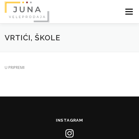
Skip
to
Menu
content
B2B
MALOPRODAJA
KONTAKT
VRTIĆI, ŠKOLE
PODACI APR-A
U PRIPREMI
INSTAGRAM